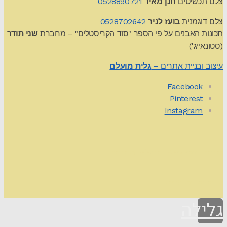
צלם תכשיטים
חנן מאיר
0528890721
צלם דוגמנית
בועז לניר
0528702642
תכונות האבנים על פי הספר "סוד הקריסטלים" – מחברת
שני תודר
(סטונאייג')
עיצוב ובניית אתרים –
גלית מועלם
Facebook
Pinterest
Instagram
Theme by
Pojo.me
- WordPress Themes
Design by
Elementor
גלילה