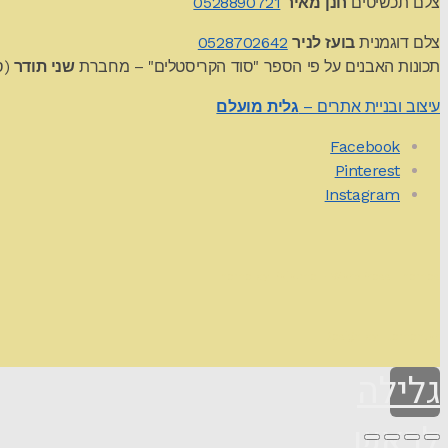
צלם תכשיטים
חנן מאיר
0528890721
צלם דוגמנית
בועז לניר
0528702642
תכונות האבנים על פי הספר "סוד הקריסטלים" – מחברת
שני תודר
(סט
עיצוב ובניית אתרים –
גלית מועלם
Facebook
Pinterest
Instagram
Theme by
Pojo.me
- WordPress Themes
Design by
Elementor
גלילה
לראש