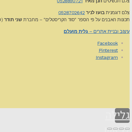
צלם תכשיטים
חנן מאיר
0528890721
צלם דוגמנית
בועז לניר
0528702642
תכונות האבנים על פי הספר "סוד הקריסטלים" – מחברת
שני תודר
(סט
עיצוב ובניית אתרים –
גלית מועלם
Facebook
Pinterest
Instagram
Theme by
Pojo.me
- WordPress Themes
Design by
Elementor
גלילה
לראש