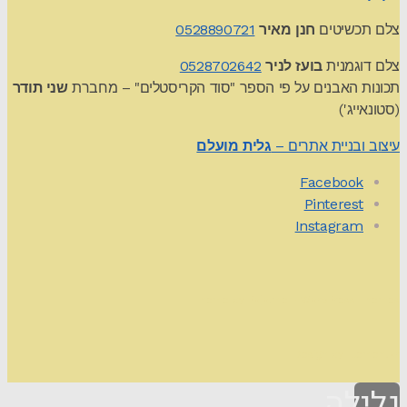
צלם תכשיטים
חנן מאיר
0528890721
צלם דוגמנית
בועז לניר
0528702642
תכונות האבנים על פי הספר "סוד הקריסטלים" – מחברת
שני תודר
(סטונאייג')
עיצוב ובניית אתרים –
גלית מועלם
Facebook
Pinterest
Instagram
Theme by
Pojo.me
- WordPress Themes
Design by
Elementor
גלילה