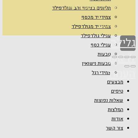
תליונים בציפוי זהב וגולדפילד
Theme by
Pojo.me
- WordPress Themes
צמידי יד מכסף
צמידי יד מגולדפילד
Design by
Elementor
עגילי גולדפילד
גלילה
עגילי כסף
לראש
טבעות
טבעות נישואין
העמוד
צמידי רגל
מבצעים
טיפים
שאלות נפוצות
המלצות
אודות
צור קשר