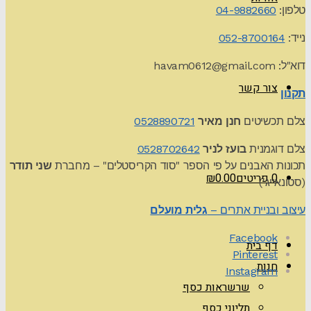
טלפון:
04-9882660
נייד:
052-8700164
דוא"ל:
havam0612@gmail.com
צור קשר
תקנון
צלם תכשיטים
חנן מאיר
0528890721
צלם דוגמנית
בועז לניר
0528702642
תכונות האבנים על פי הספר "סוד הקריסטלים" – מחברת
שני תודר
0 פריטים
0.00
₪
(סטונאייג')
עיצוב ובניית אתרים –
גלית מועלם
Facebook
דף בית
Pinterest
חנות
Instagram
שרשראות כסף
תליוני כסף