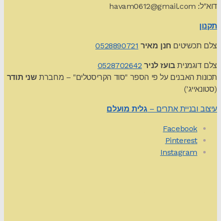
דוא"ל:
havam0612@gmail.com
תקנון
צלם תכשיטים
חנן מאיר
0528890721
צלם דוגמנית
בועז לניר
0528702642
תכונות האבנים על פי הספר "סוד הקריסטלים" – מחברת
שני תודר
(סטונאייג')
עיצוב ובניית אתרים –
גלית מועלם
Facebook
Pinterest
Instagram
Theme by
Pojo.me
- WordPress Themes