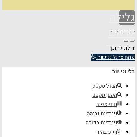
Design by
Elementor
גלילה
לראש
העמוד
דילוג לתוכן
פתח סרגל נגישות
כלי נגישות
הגדל טקסט
הקטן טקסט
גווני אפור
ניגודיות גבוהה
ניגודיות הפוכה
רקע בהיר