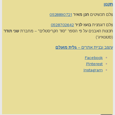
תקנון
צלם תכשיטים
חנן מאיר
0528890721
צלם דוגמנית
בועז לניר
0528702642
תכונות האבנים על פי הספר "סוד הקריסטלים" – מחברת
שני תודר
(סטונאייג')
עיצוב ובניית אתרים –
גלית מועלם
Facebook
Pinterest
Instagram
Theme by
Pojo.me
- WordPress Themes
Design by
Elementor