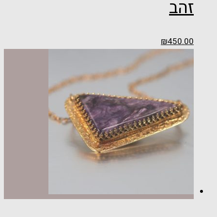
זהב
₪
450.00