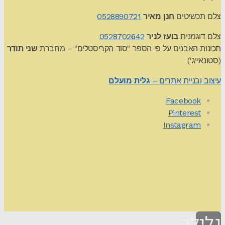
צלם תכשיטים
חנן מאיר
0528890721
צלם דוגמנית
בועז לניר
0528702642
תכונות האבנים על פי הספר "סוד הקריסטלים" – מחברת
שני תודר
(סטונאייג')
עיצוב ובניית אתרים –
גלית מועלם
Facebook
Pinterest
Instagram
Theme by
Pojo.me
- WordPress Themes
Design by
Elementor
גלילה