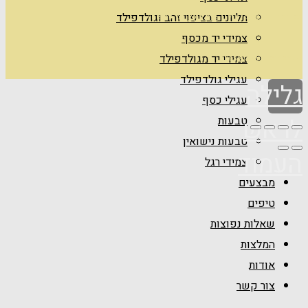
תליונים בציפוי זהב וגולדפילד
Theme by
Pojo.me
- WordPress Themes
צמידי יד מכסף
צמידי יד מגולדפילד
Design by
Elementor
עגילי גולדפילד
גלילה
עגילי כסף
לראש
טבעות
טבעות נישואין
העמוד
צמידי רגל
מבצעים
טיפים
שאלות נפוצות
המלצות
אודות
צור קשר