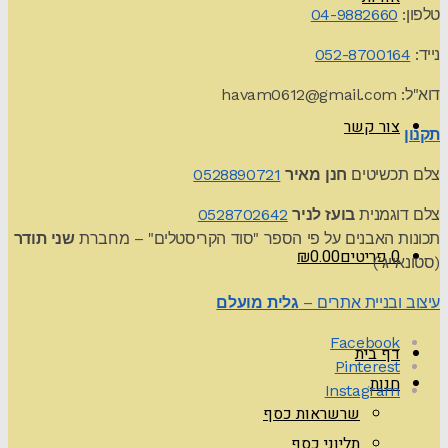
טלפון:
04-9882660
נייד:
052-8700164
דוא"ל:
havam0612@gmail.com
צור קשר
תקנון
צלם תכשיטים
חנן מאיר
0528890721
צלם דוגמנית
בועז לניר
0528702642
תכונות האבנים על פי הספר "סוד הקריסטלים" – מחברת
שני תודר
0 פריטים
0.00
₪
(סטונאייג')
עיצוב ובניית אתרים –
גלית מועלם
Facebook
דף בית
Pinterest
חנות
Instagram
שרשראות כסף
תליוני כסף